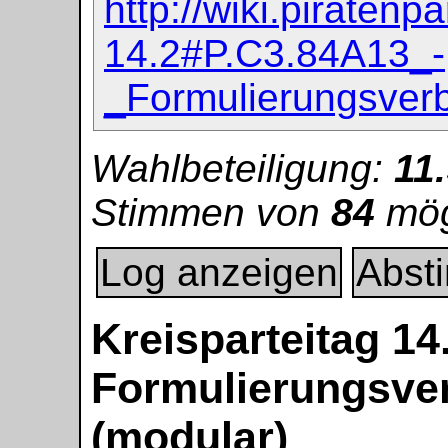
http://wiki.piraten
14.2#P.C3.84A13_-
_Formulierungsver
Wahlbeteiligung:
11
Stimmen von
84
mög
Log anzeigen
Abst
Kreisparteitag 14
Formulierungsve
(modular)