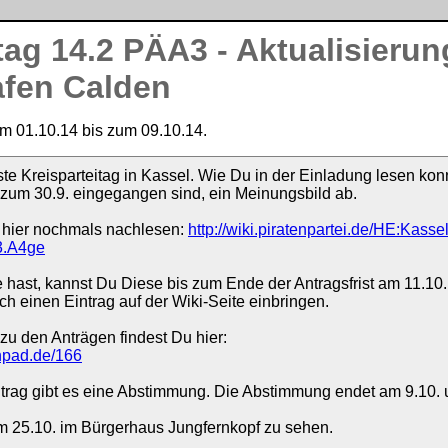
tag 14.2 PÄA3 - Aktualisierun
fen Calden
om
01.10.14
bis zum
09.10.14
.
te Kreisparteitag in Kassel. Wie Du in der Einladung lesen konn
s zum 30.9. eingegangen sind, ein Meinungsbild ab.
 hier nochmals nachlesen:
http://wiki.piratenpartei.de/HE:Kasse
3.A4ge
ast, kannst Du Diese bis zum Ende der Antragsfrist am 11.10. 
ch einen Eintrag auf der Wiki-Seite einbringen.
zu den Anträgen findest Du hier:
enpad.de/166
ag gibt es eine Abstimmung. Die Abstimmung endet am 9.10. 
am 25.10. im Bürgerhaus Jungfernkopf zu sehen.