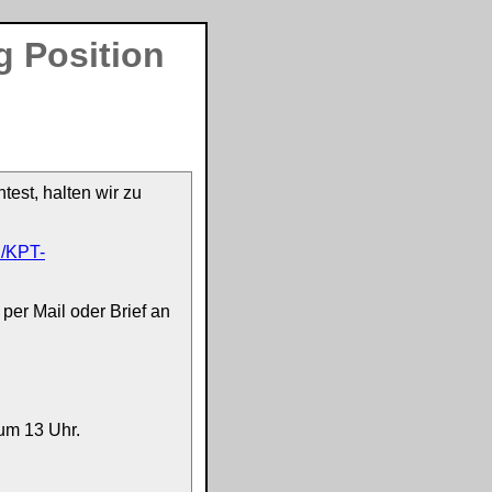
g Position
test, halten wir zu
l/KPT-
per Mail oder Brief an
um 13 Uhr.